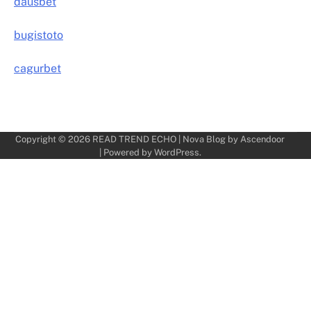
dausbet
bugistoto
cagurbet
Copyright © 2026
READ TREND ECHO
| Nova Blog by
Ascendoor
| Powered by
WordPress
.