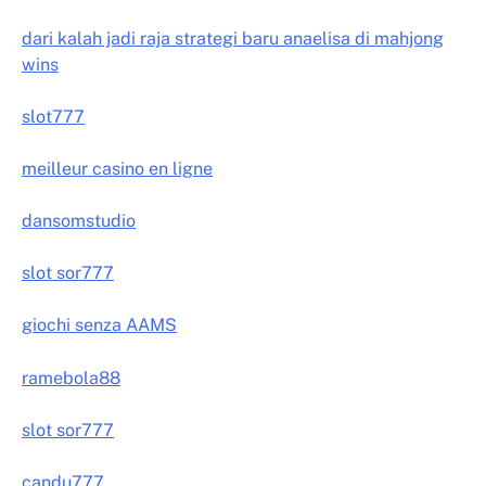
dari kalah jadi raja strategi baru anaelisa di mahjong
wins
slot777
meilleur casino en ligne
dansomstudio
slot sor777
giochi senza AAMS
ramebola88
slot sor777
candu777