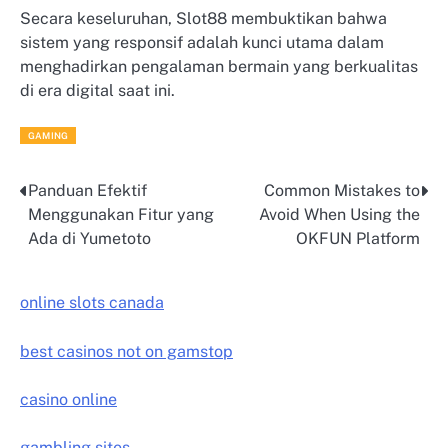
Secara keseluruhan, Slot88 membuktikan bahwa
sistem yang responsif adalah kunci utama dalam
menghadirkan pengalaman bermain yang berkualitas
di era digital saat ini.
GAMING
Panduan Efektif
Common Mistakes to
Post
Menggunakan Fitur yang
Avoid When Using the
navigation
Ada di Yumetoto
OKFUN Platform
online slots canada
best casinos not on gamstop
casino online
gambling sites