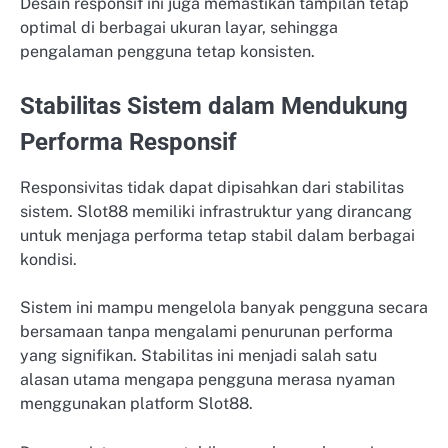
Desain responsif ini juga memastikan tampilan tetap
optimal di berbagai ukuran layar, sehingga
pengalaman pengguna tetap konsisten.
Stabilitas Sistem dalam Mendukung
Performa Responsif
Responsivitas tidak dapat dipisahkan dari stabilitas
sistem. Slot88 memiliki infrastruktur yang dirancang
untuk menjaga performa tetap stabil dalam berbagai
kondisi.
Sistem ini mampu mengelola banyak pengguna secara
bersamaan tanpa mengalami penurunan performa
yang signifikan. Stabilitas ini menjadi salah satu
alasan utama mengapa pengguna merasa nyaman
menggunakan platform Slot88.