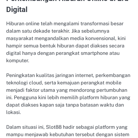
Digital
Hiburan online telah mengalami transformasi besar
dalam satu dekade terakhir. Jika sebelumnya
masyarakat mengandalkan media konvensional, kini
hampir semua bentuk hiburan dapat diakses secara
digital hanya dengan perangkat smartphone atau
komputer.
Peningkatan kualitas jaringan internet, perkembangan
teknologi cloud, serta kemajuan perangkat mobile
menjadi faktor utama yang mendorong pertumbuhan
ini. Pengguna kini lebih memilih platform hiburan yang
dapat diakses kapan saja tanpa batasan waktu dan
lokasi.
Dalam situasi ini, Slot88 hadir sebagai platform yang
mampu menjawab kebutuhan tersebut dengan sistem