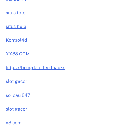
situs toto
situs bola
Kontrol4d
XX88 COM
https://bongdalu.feedback/
slot gacor
soi cau 247
slot gacor
o8.com