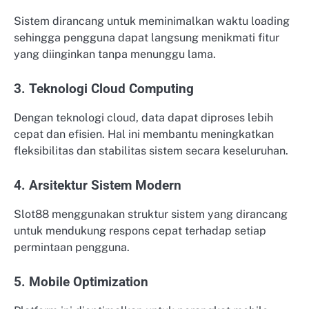
Sistem dirancang untuk meminimalkan waktu loading
sehingga pengguna dapat langsung menikmati fitur
yang diinginkan tanpa menunggu lama.
3. Teknologi Cloud Computing
Dengan teknologi cloud, data dapat diproses lebih
cepat dan efisien. Hal ini membantu meningkatkan
fleksibilitas dan stabilitas sistem secara keseluruhan.
4. Arsitektur Sistem Modern
Slot88 menggunakan struktur sistem yang dirancang
untuk mendukung respons cepat terhadap setiap
permintaan pengguna.
5. Mobile Optimization