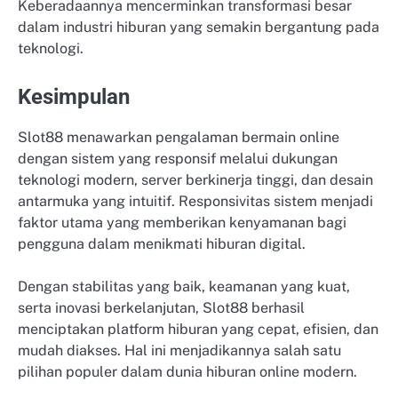
Keberadaannya mencerminkan transformasi besar
dalam industri hiburan yang semakin bergantung pada
teknologi.
Kesimpulan
Slot88 menawarkan pengalaman bermain online
dengan sistem yang responsif melalui dukungan
teknologi modern, server berkinerja tinggi, dan desain
antarmuka yang intuitif. Responsivitas sistem menjadi
faktor utama yang memberikan kenyamanan bagi
pengguna dalam menikmati hiburan digital.
Dengan stabilitas yang baik, keamanan yang kuat,
serta inovasi berkelanjutan, Slot88 berhasil
menciptakan platform hiburan yang cepat, efisien, dan
mudah diakses. Hal ini menjadikannya salah satu
pilihan populer dalam dunia hiburan online modern.